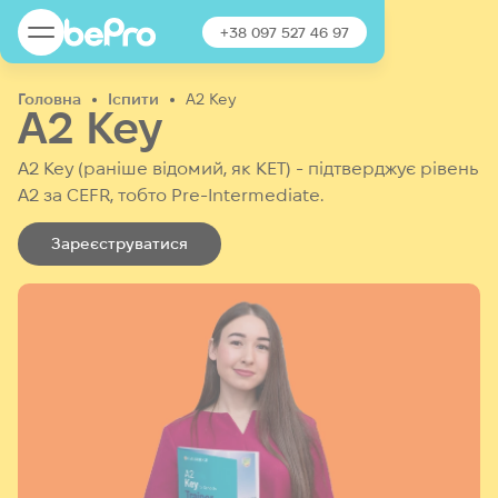
+38 097 527 46 97
Головна
Іспити
A2 Key
A2 Key
A2 Key (раніше відомий, як КЕТ) - підтверджує рівень
А2
за CEFR, тобто Pre-Intermediate.
Зареєструватися