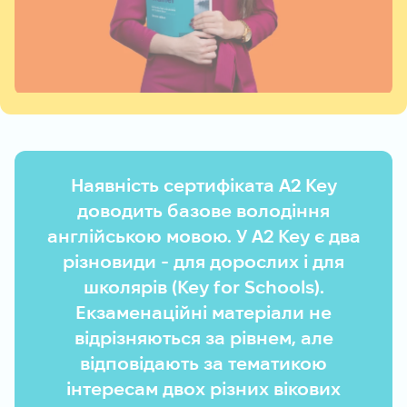
Наявність сертифіката A2 Key
доводить базове володіння
англійською мовою.
У A2 Key є два
різновиди - для дорослих і для
школярів (Key for Schools).
Екзаменаційні матеріали не
відрізняються за рівнем,
але
відповідають за тематикою
інтересам двох різних вікових