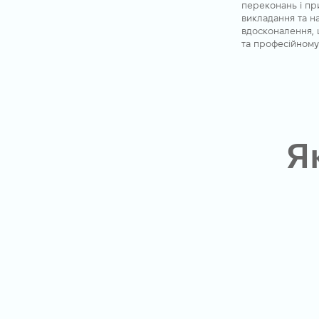
переконань і п
викладання та н
вдосконалення, 
та професійному
Я