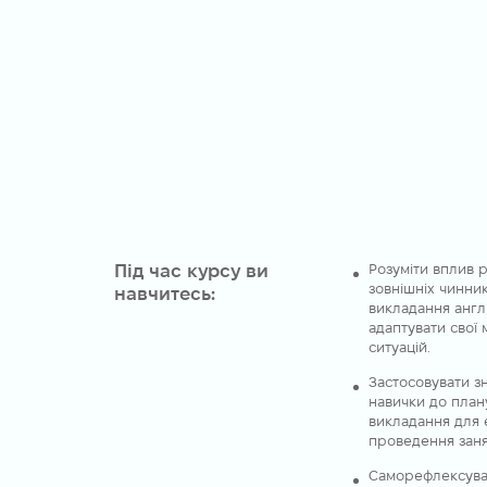
Під час курсу ви
Розуміти вплив р
зовнішніх чинник
навчитесь:
викладання англі
адаптувати свої 
ситуацій.
Застосовувати з
навички до план
викладання для 
проведення заня
Саморефлексува