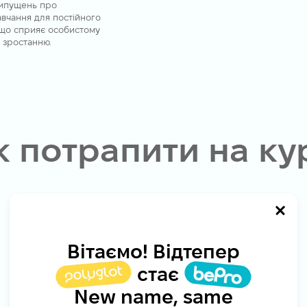
рипущень про
авчання для постійного
що сприяє особистому
 зростанню.
к потрапити на ку
Вітаємо! Відтепер
стає
New name, same