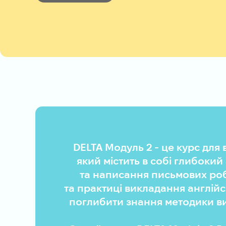
DELTA Модуль 2 - це курс для
який містить в собі глибокий
та написання письмових роб
та практиці викладання англійськ
поглибити знання методики ви