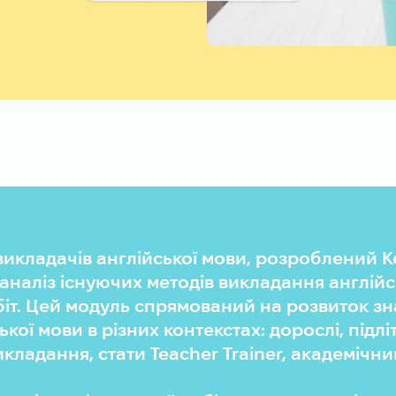
 викладачів англійської мови, розроблений
 аналіз існуючих методів викладання англій
іт. Цей модуль спрямований на розвиток зн
ої мови в різних контекстах: дорослі, підліт
кладання, стати Teacher Trainer, академічн