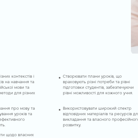
ізних контекстів і
Створювати плани уроків, що
ів на навчання та
враховують різні потреби та рівні
йської мови та
підготовки студентів, забезпечуючи
методи для різних
рівні можливості для кожного учня.
нання про мову та
Використовувати широкий спектр
ування уроків та
відповідних матеріалів та ресурсів д
ефективного
викладання та власного професійног
ть.
розвитку.
ти щодо власних