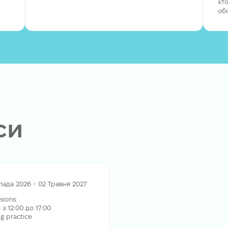
хт
об
си
пада 2026 - 02 Травня 2027
sions:
з 12:00 до 17:00
g practice