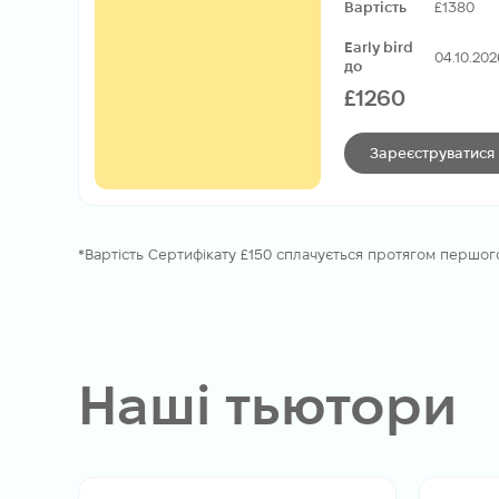
Вартість
£1380
Early bird
04.10.202
до
£1260
Зареєструватися
*Вартість Сертифікату £150 сплачується протягом першого
Наші тьютори