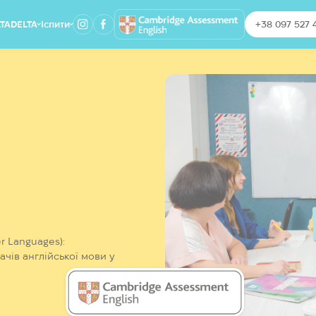
LTA
DELTA
Іспити
+38 097 527 
aching
Module 1
Pre-A1 Starters
Module 2
A1 Movers
A2 Key
B1 Preliminary
on
B2 First
 kids
C1 Advanced
C2 Proficiency
2:0
TKT
er Languages):
чів англійської мови у