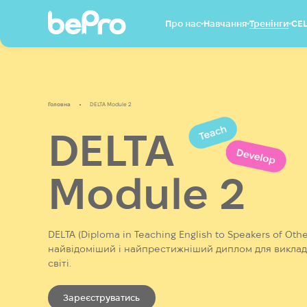
Про нас
Навчання
Тренінги
CE
Наша команда
Англійська для
Unlock your te
дорослих
power
Вакансії
Головна
DELTA Module 2
Англійська для дітей
Plan like a pro
Контакти
та підлітків
Ready for IELTS
DELTA
Червневий інтенсив
Exam Preparati
Cambridge Booster
Smart Teaching:
Підготовка до іспитів
edition
Module 2
Розмовні клуби
Ready for IELTS 
Корпоративним
Academic Pro
клієнтам
DELTA (Diploma in Teaching English to Speakers of Oth
найвідоміший і найпрестижніший диплом для виклада
світі.
Зареєструватись