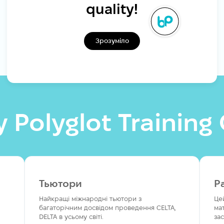
quality!
Зрозуміло
 Polyglot Training
Тьютори
P
Найкращі міжнародні тьютори з
Це
багаторічним досвідом проведення CELTA,
ма
DELTA в усьому світі.
зас