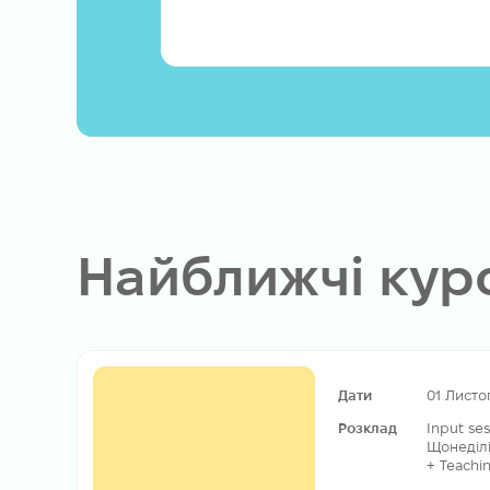
Найближчі кур
DELTA
Module
2
Листопад 2026 - Травень 2027
Дати
01 Листо
Розклад
Input ses
Щонеділі 
+ Teachin