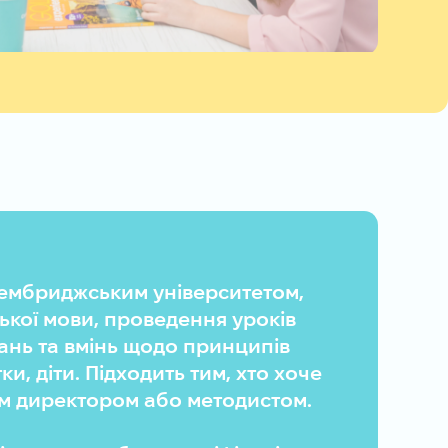
 Кембриджським університетом,
ської мови, проведення уроків
ань та вмінь щодо принципів
ки, діти. Підходить тим, хто хоче
им директором або методистом.