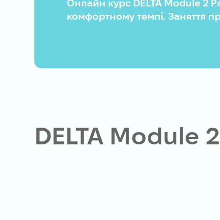
Онлайн курс DELTA Module 2 Par
комфортному темпі. Заняття пр
DELTA Module 2